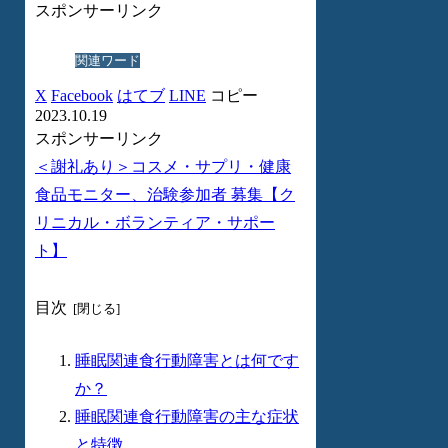
スポンサーリンク
関連ワード
X
Facebook
はてブ
LINE
コピー
2023.10.19
スポンサーリンク
＜謝礼あり＞コスメ・サプリ・健康
食品モニター、治験参加者 募集【ク
リニカル・ボランティア・サポー
ト】
目次
睡眠関連食行動障害とは何です
か？
睡眠関連食行動障害の主な症状
と特徴