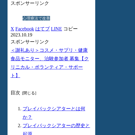
スポンサーリンク
心理療法で改善
X
Facebook
はてブ
LINE
コピー
2023.10.19
スポンサーリンク
＜謝礼あり＞コスメ・サプリ・健康
食品モニター、治験参加者 募集【ク
リニカル・ボランティア・サポー
ト】
目次
プレイバックシアターとは何
か？
プレイバックシアターの歴史と
起源