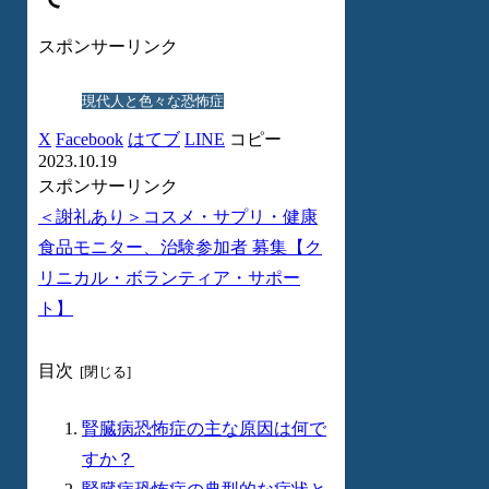
スポンサーリンク
現代人と色々な恐怖症
X
Facebook
はてブ
LINE
コピー
2023.10.19
スポンサーリンク
＜謝礼あり＞コスメ・サプリ・健康
食品モニター、治験参加者 募集【ク
リニカル・ボランティア・サポー
ト】
目次
腎臓病恐怖症の主な原因は何で
すか？