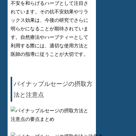
不安を和らげるハーブとして注目さ
れています。その抗不安効果やリラ
ックス効果は、今後の研究でさらに
明らかになることが期待されていま
す。自然療法やハーブティーとして
利用する際には、適切な使用方法と
医師の指導に従うことが大切です。
パイナップルセージの摂取方
法と注意点