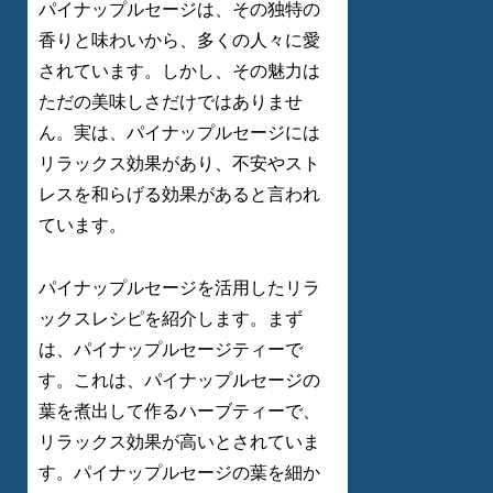
パイナップルセージは、その独特の
香りと味わいから、多くの人々に愛
されています。しかし、その魅力は
ただの美味しさだけではありませ
ん。実は、パイナップルセージには
リラックス効果があり、不安やスト
レスを和らげる効果があると言われ
ています。
パイナップルセージを活用したリラ
ックスレシピを紹介します。まず
は、パイナップルセージティーで
す。これは、パイナップルセージの
葉を煮出して作るハーブティーで、
リラックス効果が高いとされていま
す。パイナップルセージの葉を細か