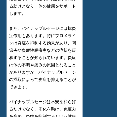
る助けとなり、体の健康をサポート
します。
また、パイナップルセージには抗炎
症作用もあります。特にブロメライ
ンは炎症を抑制する効果があり、関
節炎や炎症性腸疾患などの症状を緩
和することが知られています。炎症
は体の不調や痛みの原因となること
がありますが、パイナップルセージ
の摂取によって炎症を抑えることが
できます。
パイナップルセージは不安を和らげ
るだけでなく、消化を助け、免疫力
を高め、炎症を抑制するという健康