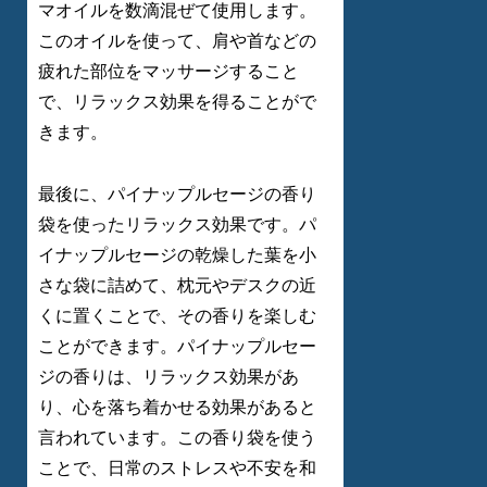
マオイルを数滴混ぜて使用します。
このオイルを使って、肩や首などの
疲れた部位をマッサージすること
で、リラックス効果を得ることがで
きます。
最後に、パイナップルセージの香り
袋を使ったリラックス効果です。パ
イナップルセージの乾燥した葉を小
さな袋に詰めて、枕元やデスクの近
くに置くことで、その香りを楽しむ
ことができます。パイナップルセー
ジの香りは、リラックス効果があ
り、心を落ち着かせる効果があると
言われています。この香り袋を使う
ことで、日常のストレスや不安を和