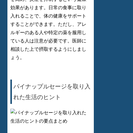
効果があります。日常の食事に取り
入れることで、体の健康をサポート
することができます。ただし、アレ
ルギーのある人や特定の薬を服用し
ている人は注意が必要です。医師に
相談した上で摂取するようにしまし
ょう。
パイナップルセージを取り入
れた生活のヒント