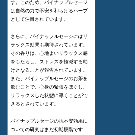
す。このため、パイナップルセージ
は自然の力で不安を和らげるハーブ
として注目されています。
さらに、パイナップルセージにはリ
ラックス効果も期待されています。
その香りは、心地よいリラックス感
をもたらし、ストレスを軽減する助
けとなることが報告されています。
また、パイナップルセージのお茶を
飲むことで、心身の緊張をほぐし、
リラックスした状態に導くことがで
きるとされています。
パイナップルセージの抗不安効果に
ついての研究はまだ初期段階です