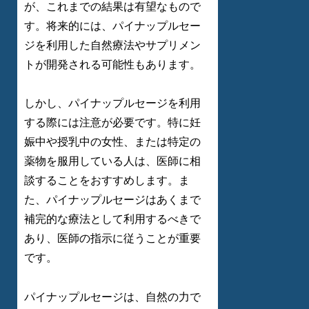
が、これまでの結果は有望なもので
す。将来的には、パイナップルセー
ジを利用した自然療法やサプリメン
トが開発される可能性もあります。
しかし、パイナップルセージを利用
する際には注意が必要です。特に妊
娠中や授乳中の女性、または特定の
薬物を服用している人は、医師に相
談することをおすすめします。ま
た、パイナップルセージはあくまで
補完的な療法として利用するべきで
あり、医師の指示に従うことが重要
です。
パイナップルセージは、自然の力で