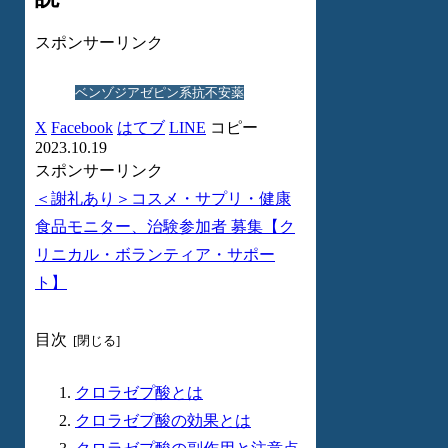
スポンサーリンク
ベンゾジアゼピン系抗不安薬
X
Facebook
はてブ
LINE
コピー
2023.10.19
スポンサーリンク
＜謝礼あり＞コスメ・サプリ・健康
食品モニター、治験参加者 募集【ク
リニカル・ボランティア・サポー
ト】
目次
クロラゼプ酸とは
クロラゼプ酸の効果とは