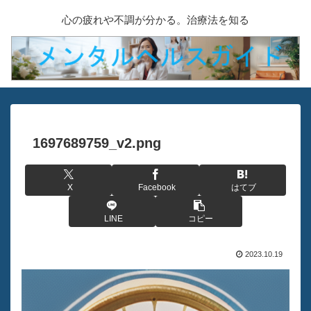
心の疲れや不調が分かる。治療法を知る
1697689759_v2.png
X
Facebook
はてブ
LINE
コピー
2023.10.19