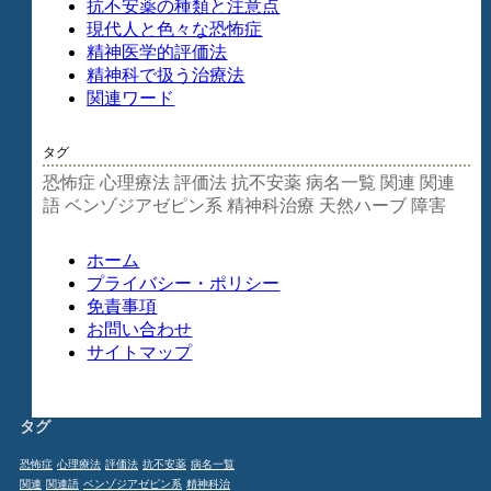
抗不安薬の種類と注意点
現代人と色々な恐怖症
精神医学的評価法
精神科で扱う治療法
関連ワード
タグ
恐怖症
心理療法
評価法
抗不安薬
病名一覧
関連
関連
語
ベンゾジアゼピン系
精神科治療
天然ハーブ
障害
ホーム
プライバシー・ポリシー
免責事項
お問い合わせ
サイトマップ
タグ
恐怖症
心理療法
評価法
抗不安薬
病名一覧
関連
関連語
ベンゾジアゼピン系
精神科治