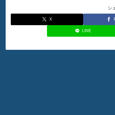
シ
X
LINE