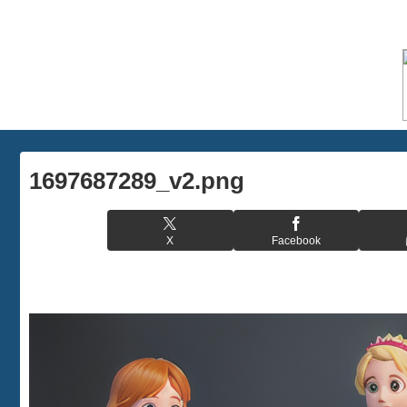
1697687289_v2.png
X
Facebook