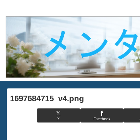
1697684715_v4.png
X
Facebook