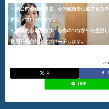
シ
X
LINE