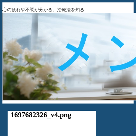
心の疲れや不調が分かる。治療法を知る
1697682326_v4.png