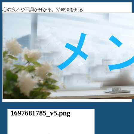
心の疲れや不調が分かる。治療法を知る
1697681785_v5.png