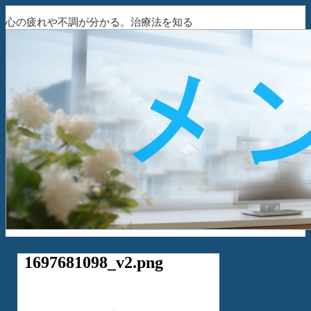
心の疲れや不調が分かる。治療法を知る
1697681098_v2.png