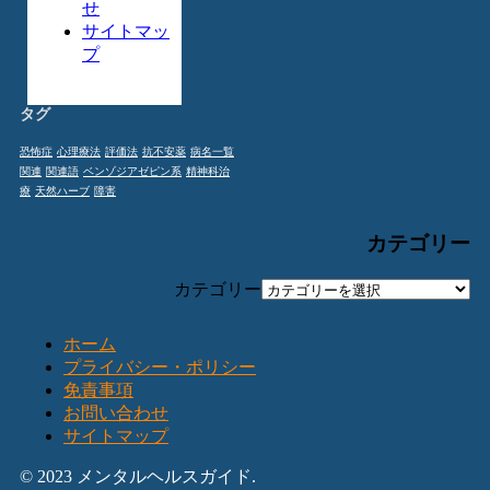
せ
サイトマッ
プ
タグ
恐怖症
心理療法
評価法
抗不安薬
病名一覧
関連
関連語
ベンゾジアゼピン系
精神科治
療
天然ハーブ
障害
カテゴリー
カテゴリー
ホーム
プライバシー・ポリシー
免責事項
お問い合わせ
サイトマップ
© 2023 メンタルヘルスガイド.