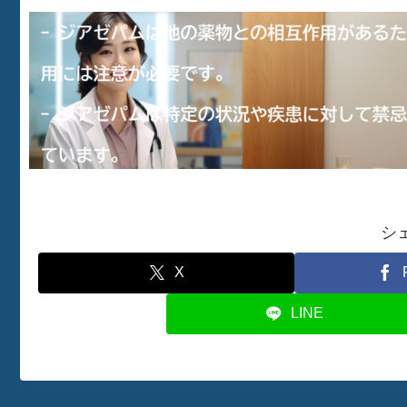
シ
X
LINE