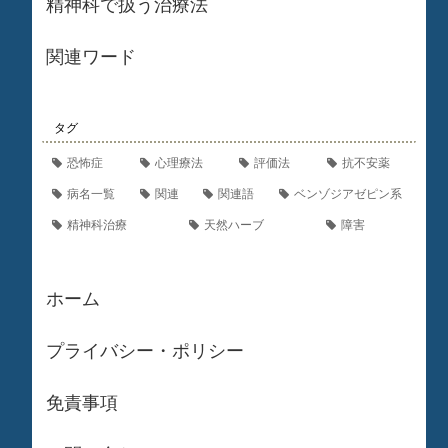
精神科で扱う治療法
関連ワード
タグ
恐怖症
心理療法
評価法
抗不安薬
病名一覧
関連
関連語
ベンゾジアゼピン系
精神科治療
天然ハーブ
障害
ホーム
プライバシー・ポリシー
免責事項