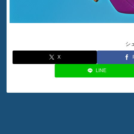
シ
X
LINE