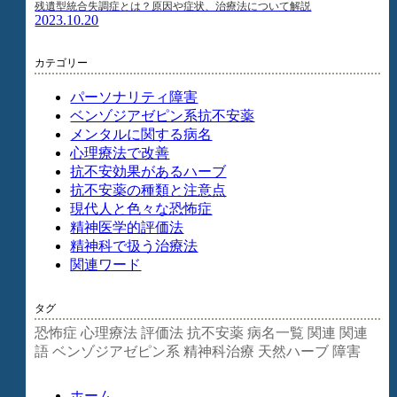
残遺型統合失調症とは？原因や症状、治療法について解説
2023.10.20
カテゴリー
パーソナリティ障害
ベンゾジアゼピン系抗不安薬
メンタルに関する病名
心理療法で改善
抗不安効果があるハーブ
抗不安薬の種類と注意点
現代人と色々な恐怖症
精神医学的評価法
精神科で扱う治療法
関連ワード
タグ
恐怖症
心理療法
評価法
抗不安薬
病名一覧
関連
関連
語
ベンゾジアゼピン系
精神科治療
天然ハーブ
障害
ホーム