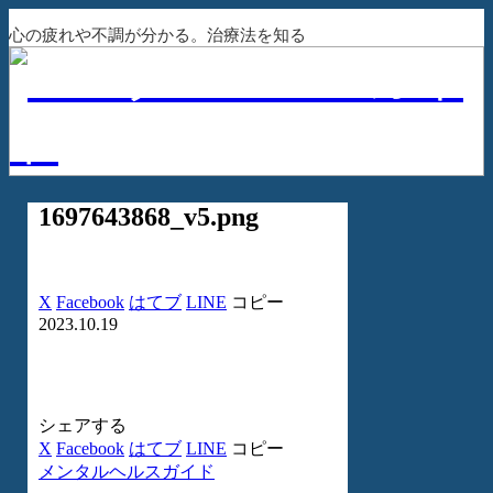
心の疲れや不調が分かる。治療法を知る
1697643868_v5.png
X
Facebook
はてブ
LINE
コピー
2023.10.19
シェアする
X
Facebook
はてブ
LINE
コピー
メンタルヘルスガイド