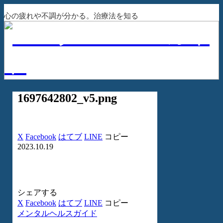
心の疲れや不調が分かる。治療法を知る
1697642802_v5.png
X
Facebook
はてブ
LINE
コピー
2023.10.19
シェアする
X
Facebook
はてブ
LINE
コピー
メンタルヘルスガイド