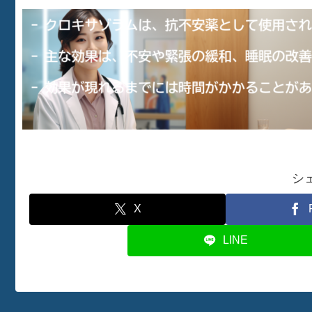
シ
X
LINE