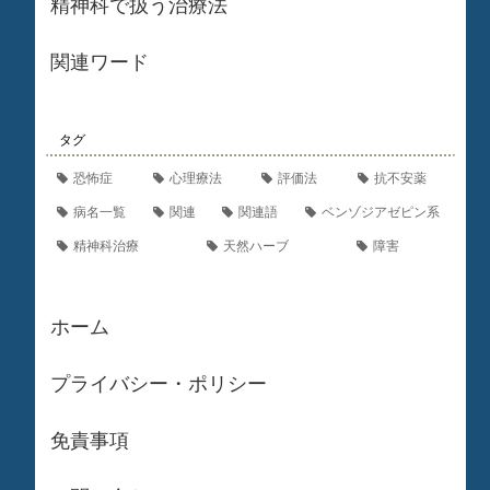
精神科で扱う治療法
関連ワード
タグ
恐怖症
心理療法
評価法
抗不安薬
病名一覧
関連
関連語
ベンゾジアゼピン系
精神科治療
天然ハーブ
障害
ホーム
プライバシー・ポリシー
免責事項