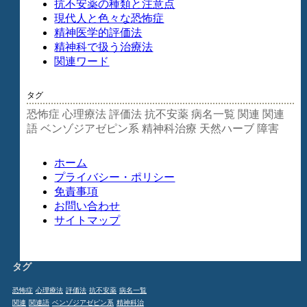
抗不安薬の種類と注意点
現代人と色々な恐怖症
精神医学的評価法
精神科で扱う治療法
関連ワード
タグ
恐怖症
心理療法
評価法
抗不安薬
病名一覧
関連
関連
語
ベンゾジアゼピン系
精神科治療
天然ハーブ
障害
ホーム
プライバシー・ポリシー
免責事項
お問い合わせ
サイトマップ
タグ
恐怖症
心理療法
評価法
抗不安薬
病名一覧
関連
関連語
ベンゾジアゼピン系
精神科治