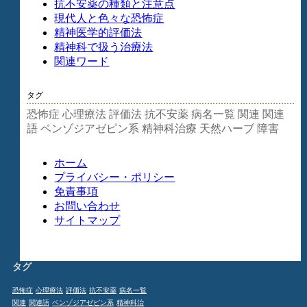
抗不安薬の種類と注意点
現代人と色々な恐怖症
精神医学的評価法
精神科で扱う治療法
関連ワード
タグ
恐怖症
心理療法
評価法
抗不安薬
病名一覧
関連
関連
語
ベンゾジアゼピン系
精神科治療
天然ハーブ
障害
ホーム
プライバシー・ポリシー
免責事項
お問い合わせ
サイトマップ
タグ
恐怖症
心理療法
評価法
抗不安薬
病名一覧
関連
関連語
ベンゾジアゼピン系
精神科治