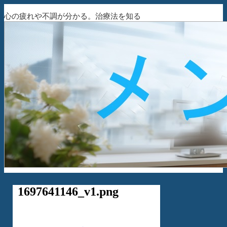
心の疲れや不調が分かる。治療法を知る
1697641146_v1.png