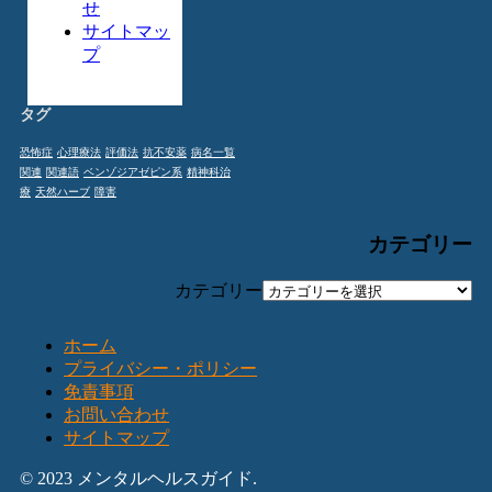
せ
サイトマッ
プ
タグ
恐怖症
心理療法
評価法
抗不安薬
病名一覧
関連
関連語
ベンゾジアゼピン系
精神科治
療
天然ハーブ
障害
カテゴリー
カテゴリー
ホーム
プライバシー・ポリシー
免責事項
お問い合わせ
サイトマップ
© 2023 メンタルヘルスガイド.