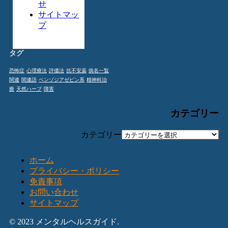
せ
サイトマッ
プ
タグ
恐怖症
心理療法
評価法
抗不安薬
病名一覧
関連
関連語
ベンゾジアゼピン系
精神科治
療
天然ハーブ
障害
カテゴリー
カテゴリー
ホーム
プライバシー・ポリシー
免責事項
お問い合わせ
サイトマップ
© 2023 メンタルヘルスガイド.