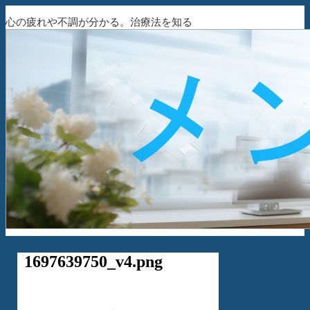
心の疲れや不調が分かる。治療法を知る
1697639750_v4.png