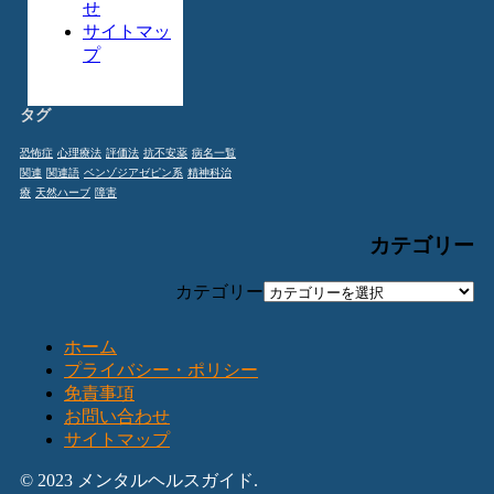
せ
サイトマッ
プ
タグ
恐怖症
心理療法
評価法
抗不安薬
病名一覧
関連
関連語
ベンゾジアゼピン系
精神科治
療
天然ハーブ
障害
カテゴリー
カテゴリー
ホーム
プライバシー・ポリシー
免責事項
お問い合わせ
サイトマップ
© 2023 メンタルヘルスガイド.