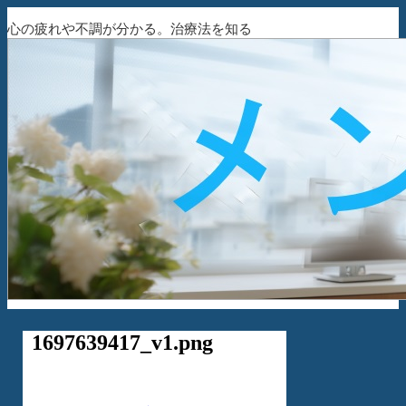
心の疲れや不調が分かる。治療法を知る
1697639417_v1.png