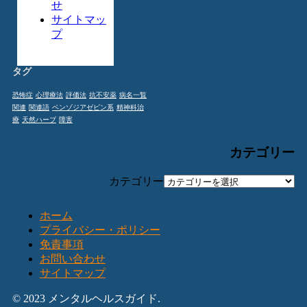
せ
サイトマッ
プ
タグ
恐怖症
心理療法
評価法
抗不安薬
病名一覧
関連
関連語
ベンゾジアゼピン系
精神科治
療
天然ハーブ
障害
カテゴリー
カテゴリー
ホーム
プライバシー・ポリシー
免責事項
お問い合わせ
サイトマップ
© 2023 メンタルヘルスガイド.