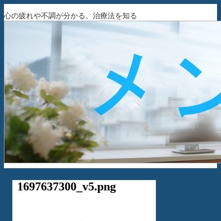
心の疲れや不調が分かる。治療法を知る
1697637300_v5.png