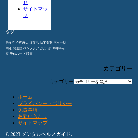
せ
サイトマッ
プ
タグ
恐怖症
心理療法
評価法
抗不安薬
病名一覧
関連
関連語
ベンゾジアゼピン系
精神科治
療
天然ハーブ
障害
カテゴリー
カテゴリー
ホーム
プライバシー・ポリシー
免責事項
お問い合わせ
サイトマップ
© 2023 メンタルヘルスガイド.