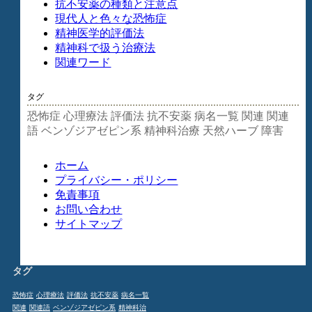
抗不安薬の種類と注意点
現代人と色々な恐怖症
精神医学的評価法
精神科で扱う治療法
関連ワード
タグ
恐怖症
心理療法
評価法
抗不安薬
病名一覧
関連
関連
語
ベンゾジアゼピン系
精神科治療
天然ハーブ
障害
ホーム
プライバシー・ポリシー
免責事項
お問い合わせ
サイトマップ
タグ
恐怖症
心理療法
評価法
抗不安薬
病名一覧
関連
関連語
ベンゾジアゼピン系
精神科治