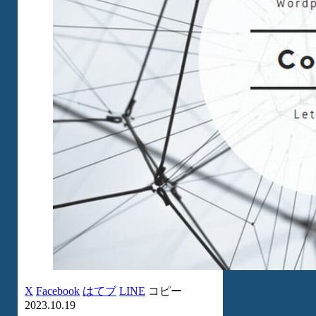
X
Facebook
はてブ
LINE
コピー
2023.10.19