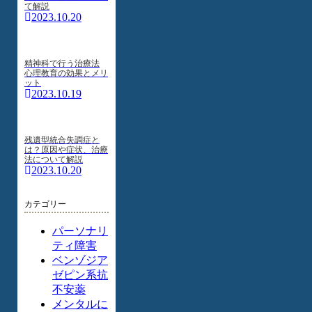
て解説
2023.10.20
精神科で行う治療法
心理教育の効果とメリ
ット
2023.10.19
残遺型統合失調症と
は？原因や症状、治療
法について解説
2023.10.20
カテゴリー
パーソナリ
ティ障害
ベンゾジア
ゼピン系抗
不安薬
メンタルに