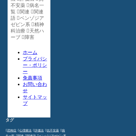
不安薬
病名一
覧
関連
関連
語
ベンゾジア
ゼピン系
精神
科治療
天然ハ
ーブ
障害
ホーム
プライバシ
ー・ポリシ
ー
免責事項
お問い合わ
せ
サイトマッ
プ
タグ
恐怖症
心理療法
評価法
抗不安薬
病
名一覧
関連
関連語
ベンゾジアゼピン系