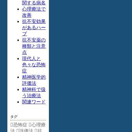
関する病名
心理療法で
改善
抗不安効果
があるハー
ブ
抗不安薬の
種類と注意
点
現代人と
色々な恐怖
症
精神医学的
評価法
精神科で扱
う治療法
関連ワード
タグ
恐怖症
心理療
法
評価法
抗