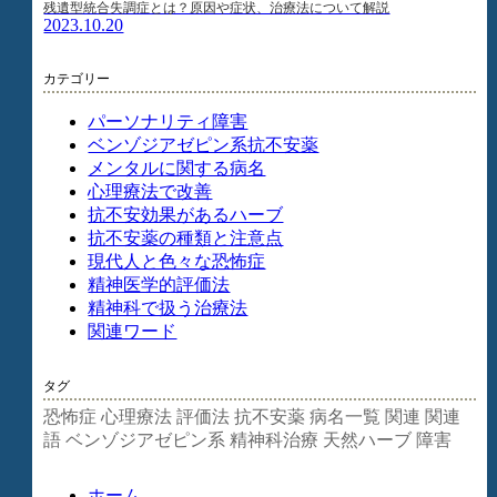
残遺型統合失調症とは？原因や症状、治療法について解説
2023.10.20
カテゴリー
パーソナリティ障害
ベンゾジアゼピン系抗不安薬
メンタルに関する病名
心理療法で改善
抗不安効果があるハーブ
抗不安薬の種類と注意点
現代人と色々な恐怖症
精神医学的評価法
精神科で扱う治療法
関連ワード
タグ
恐怖症
心理療法
評価法
抗不安薬
病名一覧
関連
関連
語
ベンゾジアゼピン系
精神科治療
天然ハーブ
障害
ホーム