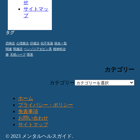
せ
サイトマッ
プ
タグ
恐怖症
心理療法
評価法
抗不安薬
病名一覧
関連
関連語
ベンゾジアゼピン系
精神科治
療
天然ハーブ
障害
カテゴリー
カテゴリー
ホーム
プライバシー・ポリシー
免責事項
お問い合わせ
サイトマップ
© 2023 メンタルヘルスガイド.