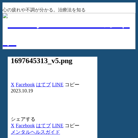
心の疲れや不調が分かる。治療法を知る
1697645313_v5.png
X
Facebook
はてブ
LINE
コピー
2023.10.19
シェアする
X
Facebook
はてブ
LINE
コピー
メンタルヘルスガイド