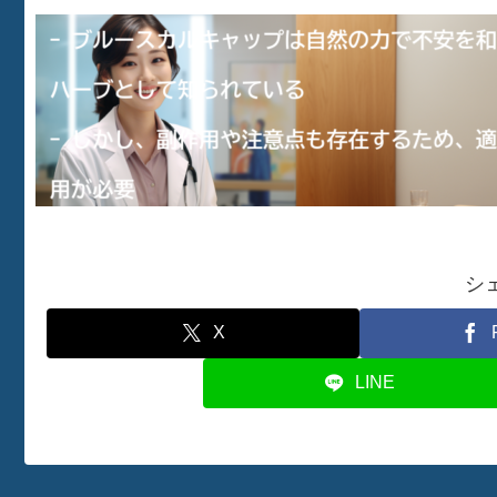
シ
X
LINE