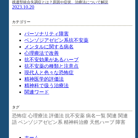
残遺型統合失調症とは？原因や症状、治療法について解説
2023.10.20
カテゴリー
パーソナリティ障害
ベンゾジアゼピン系抗不安薬
メンタルに関する病名
心理療法で改善
抗不安効果があるハーブ
抗不安薬の種類と注意点
現代人と色々な恐怖症
精神医学的評価法
精神科で扱う治療法
関連ワード
タグ
恐怖症
心理療法
評価法
抗不安薬
病名一覧
関連
関連
語
ベンゾジアゼピン系
精神科治療
天然ハーブ
障害
ホーム