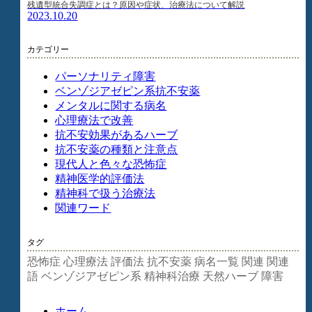
残遺型統合失調症とは？原因や症状、治療法について解説
2023.10.20
カテゴリー
パーソナリティ障害
ベンゾジアゼピン系抗不安薬
メンタルに関する病名
心理療法で改善
抗不安効果があるハーブ
抗不安薬の種類と注意点
現代人と色々な恐怖症
精神医学的評価法
精神科で扱う治療法
関連ワード
タグ
恐怖症
心理療法
評価法
抗不安薬
病名一覧
関連
関連
語
ベンゾジアゼピン系
精神科治療
天然ハーブ
障害
ホーム