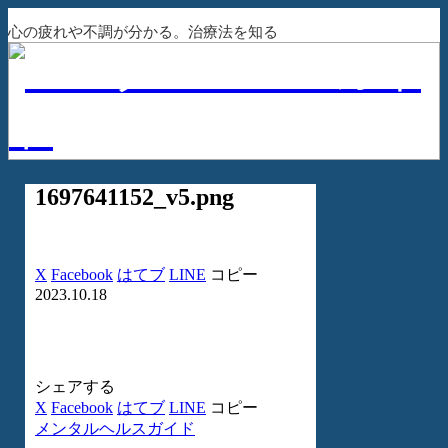
心の疲れや不調が分かる。治療法を知る
1697641152_v5.png
X
Facebook
はてブ
LINE
コピー
2023.10.18
シェアする
X
Facebook
はてブ
LINE
コピー
メンタルヘルスガイド