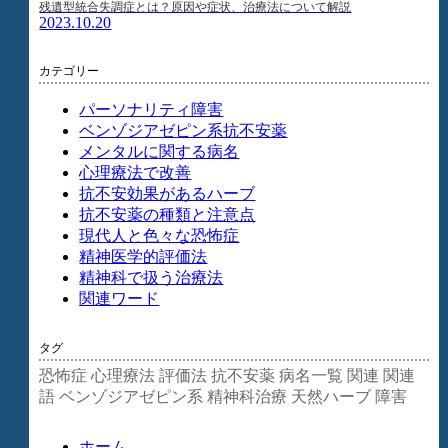
残遺型統合失調症とは？原因や症状、治療法について解説
2023.10.20
カテゴリー
パーソナリティ障害
ベンゾジアゼピン系抗不安薬
メンタルに関する病名
心理療法で改善
抗不安効果があるハーブ
抗不安薬の種類と注意点
現代人と色々な恐怖症
精神医学的評価法
精神科で扱う治療法
関連ワード
タグ
恐怖症
心理療法
評価法
抗不安薬
病名一覧
関連
関連
語
ベンゾジアゼピン系
精神科治療
天然ハーブ
障害
ホーム