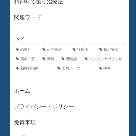
精神科で扱う治療法
関連ワード
タグ
恐怖症
心理療法
評価法
抗不安薬
病名一覧
関連
関連語
ベンゾジアゼピン系
精神科治療
天然ハーブ
障害
ホーム
プライバシー・ポリシー
免責事項