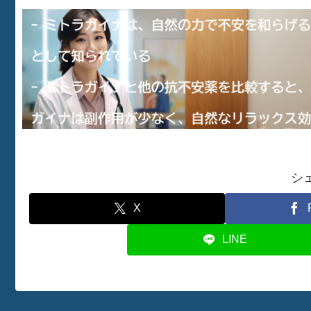
シ
X
LINE