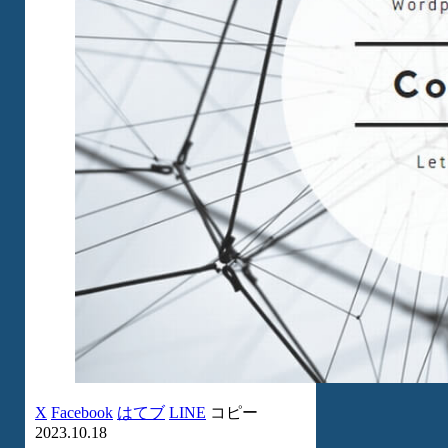
X
Facebook
はてブ
LINE
コピー
2023.10.18