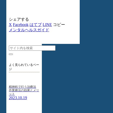
シェアする
X
Facebook
はてブ
LINE
コピー
メンタルヘルスガイド
よく見られているペー
ジ
精神科で行う治療法
作業療法の効果とメリ
ット
2023.10.19