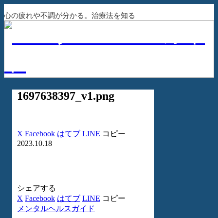
心の疲れや不調が分かる。治療法を知る
1697638397_v1.png
X
Facebook
はてブ
LINE
コピー
2023.10.18
シェアする
X
Facebook
はてブ
LINE
コピー
メンタルヘルスガイド