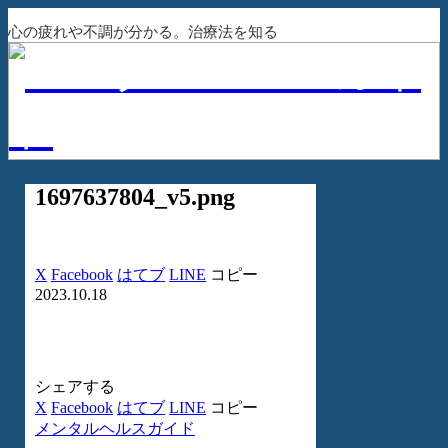
心の疲れや不調が分かる。治療法を知る
1697637804_v5.png
X
Facebook
はてブ
LINE
コピー
2023.10.18
シェアする
X
Facebook
はてブ
LINE
コピー
メンタルヘルスガイド