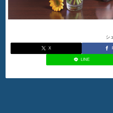
シ
X
LINE