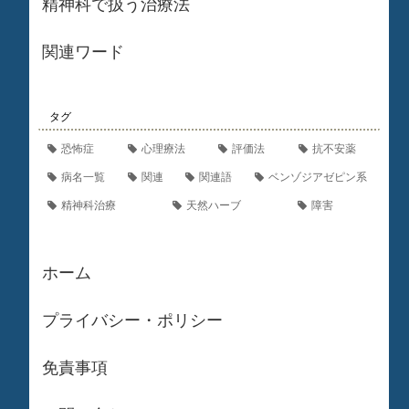
精神科で扱う治療法
関連ワード
タグ
恐怖症
心理療法
評価法
抗不安薬
病名一覧
関連
関連語
ベンゾジアゼピン系
精神科治療
天然ハーブ
障害
ホーム
プライバシー・ポリシー
免責事項