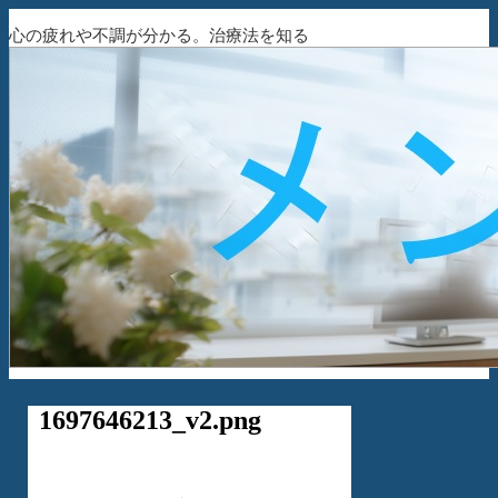
心の疲れや不調が分かる。治療法を知る
1697646213_v2.png