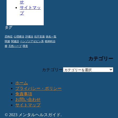
せ
サイトマッ
プ
タグ
恐怖症
心理療法
評価法
抗不安薬
病名一覧
関連
関連語
ベンゾジアゼピン系
精神科治
療
天然ハーブ
障害
カテゴリー
カテゴリー
ホーム
プライバシー・ポリシー
免責事項
お問い合わせ
サイトマップ
© 2023 メンタルヘルスガイド.