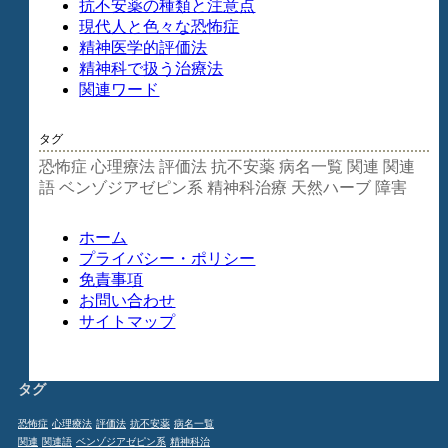
抗不安薬の種類と注意点
現代人と色々な恐怖症
精神医学的評価法
精神科で扱う治療法
関連ワード
タグ
恐怖症
心理療法
評価法
抗不安薬
病名一覧
関連
関連
語
ベンゾジアゼピン系
精神科治療
天然ハーブ
障害
ホーム
プライバシー・ポリシー
免責事項
お問い合わせ
サイトマップ
タグ
恐怖症
心理療法
評価法
抗不安薬
病名一覧
関連
関連語
ベンゾジアゼピン系
精神科治