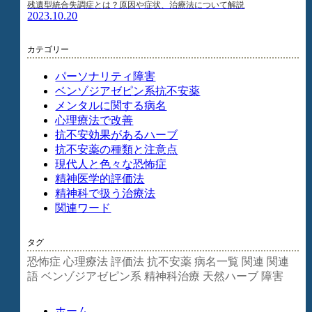
残遺型統合失調症とは？原因や症状、治療法について解説
2023.10.20
カテゴリー
パーソナリティ障害
ベンゾジアゼピン系抗不安薬
メンタルに関する病名
心理療法で改善
抗不安効果があるハーブ
抗不安薬の種類と注意点
現代人と色々な恐怖症
精神医学的評価法
精神科で扱う治療法
関連ワード
タグ
恐怖症
心理療法
評価法
抗不安薬
病名一覧
関連
関連
語
ベンゾジアゼピン系
精神科治療
天然ハーブ
障害
ホーム