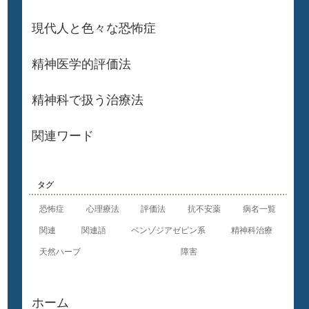
現代人と色々な恐怖症
精神医学的評価法
精神科で扱う治療法
関連ワード
タグ
恐怖症
心理療法
評価法
抗不安薬
病名一覧
関連
関連語
ベンゾジアゼピン系
精神科治療
天然ハーブ
障害
ホーム