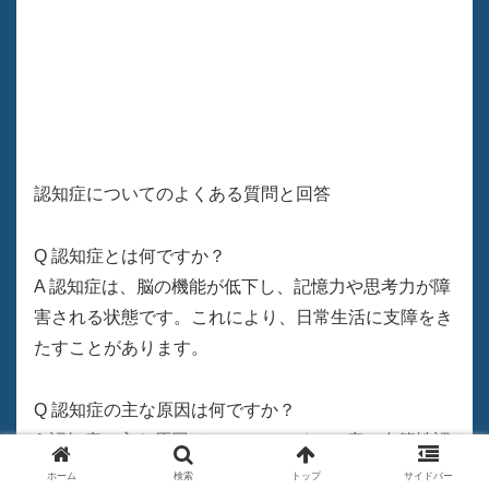
認知症についてのよくある質問と回答
Q 認知症とは何ですか？
A 認知症は、脳の機能が低下し、記憶力や思考力が障
害される状態です。これにより、日常生活に支障をき
たすことがあります。
Q 認知症の主な原因は何ですか？
A 認知症の主な原因は、アルツハイマー病、血管性認
知症、レビー小体型認知症などがあります。アルツハ
ホーム
検索
トップ
サイドバー