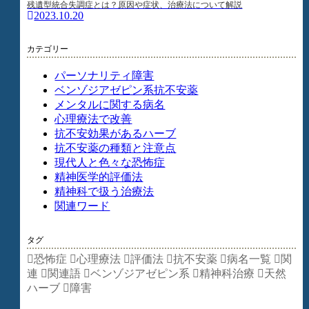
残遺型統合失調症とは？原因や症状、治療法について解説
2023.10.20
カテゴリー
パーソナリティ障害
ベンゾジアゼピン系抗不安薬
メンタルに関する病名
心理療法で改善
抗不安効果があるハーブ
抗不安薬の種類と注意点
現代人と色々な恐怖症
精神医学的評価法
精神科で扱う治療法
関連ワード
タグ
恐怖症
心理療法
評価法
抗不安薬
病名一覧
関
連
関連語
ベンゾジアゼピン系
精神科治療
天然
ハーブ
障害